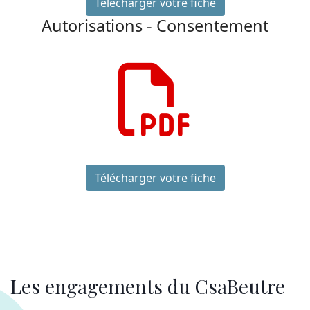
Télécharger votre fiche
Autorisations - Consentement
far
fa-
file-
pdf
Télécharger votre fiche
Les engagements du CsaBeutre