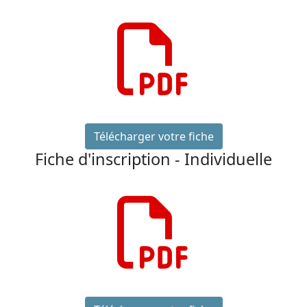
far
fa-
file-
pdf
Télécharger votre fiche
Fiche d'inscription - Individuelle
far
fa-
file-
pdf