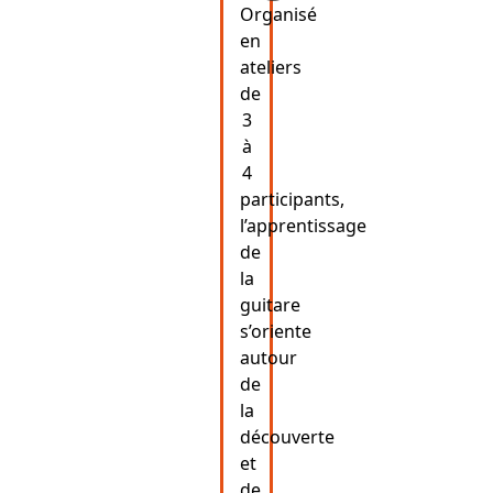
Organisé
en
ateliers
de
3
à
4
participants,
l’apprentissage
de
la
guitare
s’oriente
autour
de
la
découverte
et
de