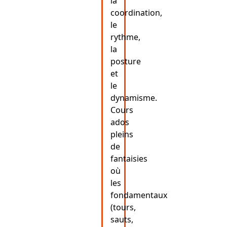
la
coordination,
le
rythme,
la
posture
et
le
dynamisme.
Cours
ados
pleins
de
fantaisies
où
les
fondamentaux
(tours,
sauts,