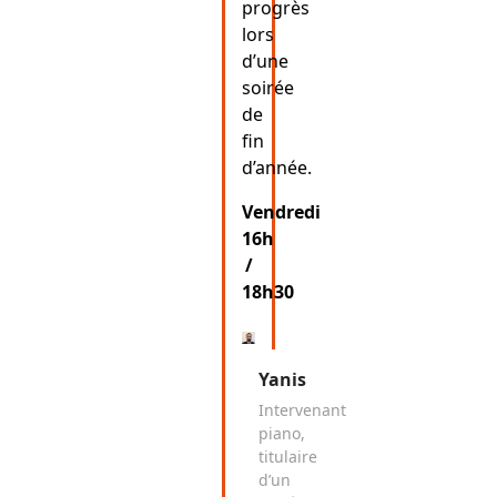
progrès
lors
d’une
soirée
de
fin
d’année.
Vendredi
16h
/
18h30
Yanis
Intervenant
piano,
titulaire
d’un