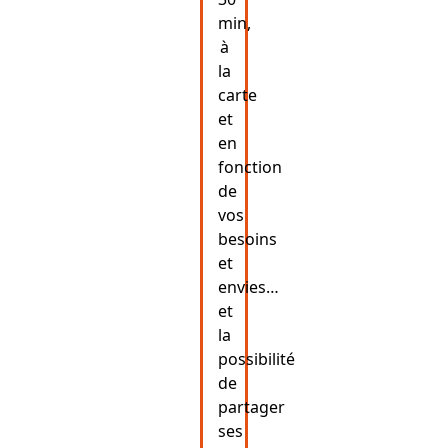
min,
à
la
carte
et
en
fonction
de
vos
besoins
et
envies…
et
la
possibilité
de
partager
ses