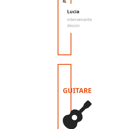
Lucia
intervenante
dessin
GUITARE
fas
fa-
guitar