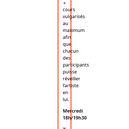
»
cours
vulgarisés
au
maximum
afin
que
chacun
des
participants
puisse
réveiller
l’artiste
en
lui.
Mercredi
18h/19h30