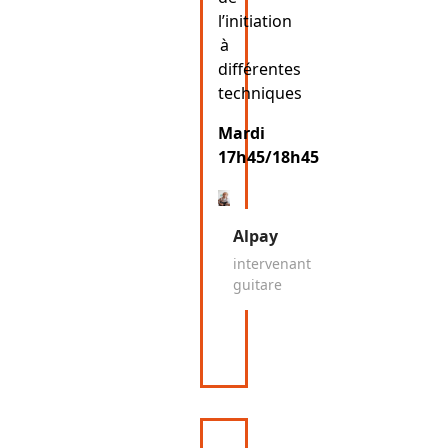
l’initiation
à
différentes
techniques
Mardi
17h45/18h45
Alpay
intervenant
guitare