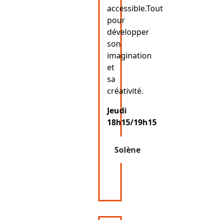
accessible.Tout
pour
développer
son
imagination
et
sa
créativité.
Jeudi
18h15/19h15
Solène