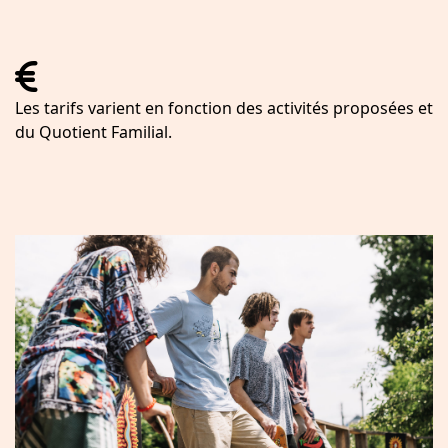
fas
fa-
Les tarifs varient en fonction des activités proposées et
euro-
du Quotient Familial.
sign