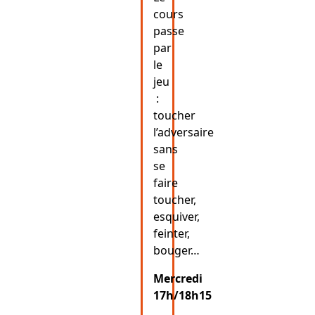
cours
passe
par
le
jeu
:
toucher
l’adversaire
sans
se
faire
toucher,
esquiver,
feinter,
bouger…
Mercredi
17h/18h15